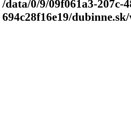
/data/0/9/09f061a3-207c-
694c28f16e19/dubinne.sk