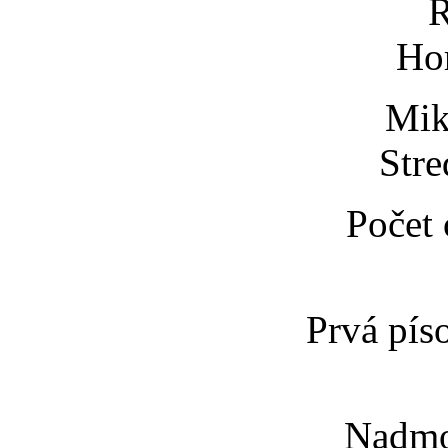
R
Hor
Mik
Stre
Počet 
Prvá pís
Nadmo