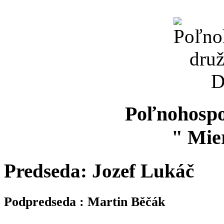
Poľnohospo
" Mie
Predseda: Jozef Lukáč
Podpredseda : Martin Běčák