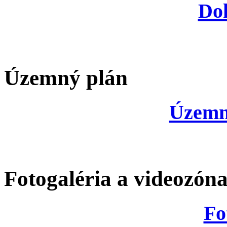
Do
Územný plán
Územn
Fotogaléria a videozón
Fo