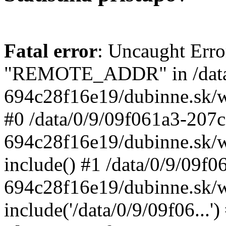
Fatal error
: Uncaught Erro
"REMOTE_ADDR" in /data/
694c28f16e19/dubinne.sk/w
#0 /data/0/9/09f061a3-207
694c28f16e19/dubinne.sk/w
include() #1 /data/0/9/09f
694c28f16e19/dubinne.sk/w
include('/data/0/9/09f06...'